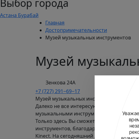
Выбор города
Астана
Бурабай
Главная
Достопримечательности
Музей музыкальных инструментов
Музей музыкаль
Зенкова 24А
+7 (727) 291‒69‒17
Музей музыкальных инструментов
Далеко не все интересуются народной м
Уважае
музыкальными инструментами, но посети
вре
Только здесь Вы сможете дирижировать 
нез
инструментов, благодаря бесконтактном
рек
Kinect. На сегодняшний день музей явля
возможн