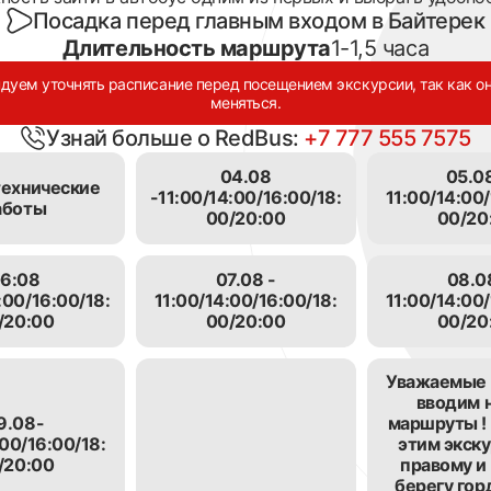
с 10.00 д
на, в котором есть и аудио-гиды, и
Посадка перед главным входом в Байтерек
Понедел
вышеупомянутый Kinnect.
Длительность маршрута
1-1,5 часа
Выходно
трументы, которыми пользовались
дуем уточнять расписание перед посещением экскурсии, так как о
* Время пос
меняться.
н, Джамбул, Ыхылас, Дина
предварител
Узнай больше о RedBus:
+7 777 555 7575
ящее время в коллекции музея
телефону
омимо казахских музыкальных
04.08
05.08
технические
ародов мира – из Азии, Европы,
-11:00/14:00/16:00/18:
11:00/14:00/
аботы
емя унесет Вас от городской суеты и
00/20:00
00/20
6:08
07.08 -
08.0
:00/16:00/18:
11:00/14:00/16:00/18:
11:00/14:00/
/20:00
00/20:00
00/20
Уважаемые 
вводим 
9.08-
маршруты ! 
:00/16:00/18:
этим экску
ена при входе .
/20:00
правому и
ityPASS с QR-кодом в мобильном приложении на смартф
берегу гор