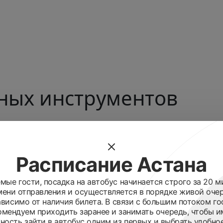
ных инструментов
Расписание Астана
Как добратьс
узыкой и национальными
мые гости, посадка на автобус начинается строго за 20 м
ть данный музей обязательно стоит.
№ 126, 129
мени отправления и осуществляется в порядке живой очер
оркестром народных музыкальных
ависимо от наличия билета. В связи с большим потоком го
Расписание
у сенсорному игровому контроллеру
омендуем приходить заранее и занимать очередь, чтобы и
Вт-Вс
ется одним из самых современнейших
ость зайти в автобус одним из первых и выбрать удобно